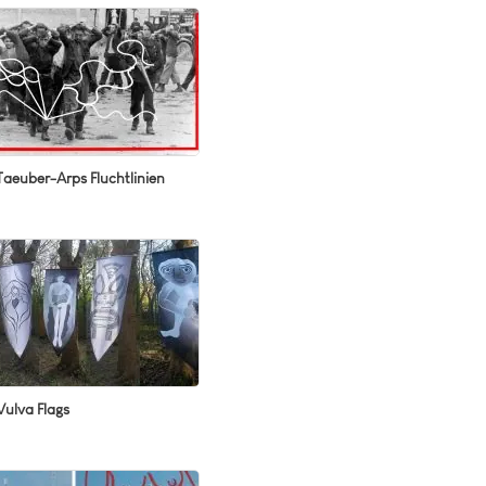
Taeuber-Arps Fluchtlinien
Vulva Flags