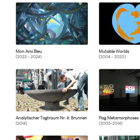
Mutable Worlds
Ei
Neo-Barock
Int
New York-Bezug
Me
Partizipative Projekte
Smart Pantheon
Sozialer Essay
Mon Ami Bleu
Mutable Worlds
Terminator Therapies
(2023 – 2024)
(2004 – 2020)
Weibliche Symbole
Zu Sophie Taeuber-Arp
Analytischer Tagtraum Nr. 4: Brunnen
Flag Metamorphoses
(2014)
(2005-2014)