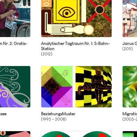
 Nr. 2: Gratis-
Analytischer Tagtraum Nr. 1: S-Bahn-
Janus G
Station
(2011)
(2012)
nsee
BeziehungsMuster
Migrati
(1995 – 2008)
(2005-