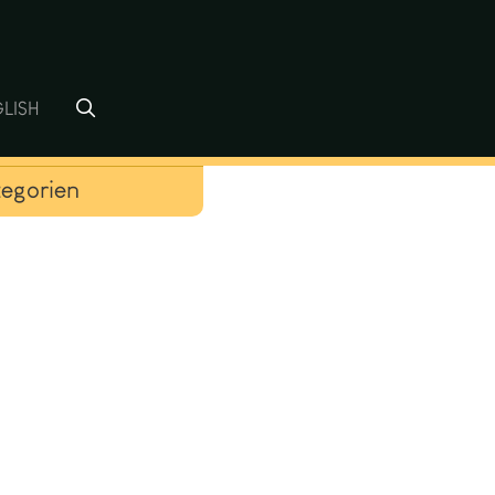
LISH
egorien
tiver Kunst
m
sch
le