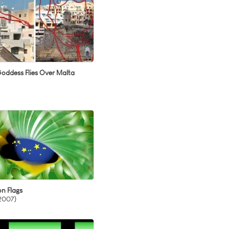
oddess Flies Over Malta
on Flags
2007)