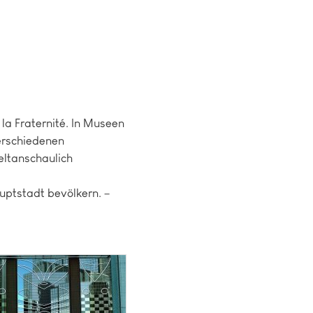
 la Fraternité. In Museen
verschiedenen
eltanschaulich
uptstadt bevölkern. –