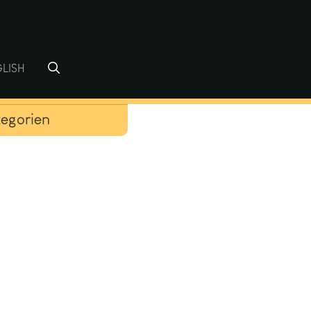
LISH
egorien
tiver Kunst
m
sch
le