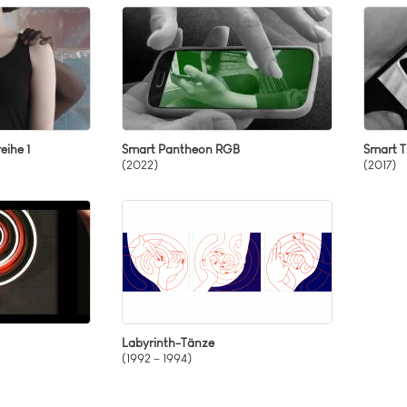
nkanal-Video
eraktives Video
hrkanal-Videos
eihe 1
Smart Pantheon RGB
Smart T
(2022)
(2017)
Labyrinth-Tänze
(1992 – 1994)