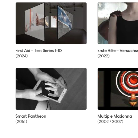
Mutable Worlds
Ei
Neo-Barock
Int
New York-Bezug
Me
Partizipative Projekte
Smart Pantheon
Sozialer Essay
First Aid – Test Series 1-10
Erste Hilfe – Versuchsr
Terminator Therapies
(2024)
(2022)
Weibliche Symbole
Zu Sophie Taeuber-Arp
Smart Pantheon
Multiple Madonna
(2016)
(2002 / 2007)